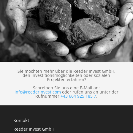
Sie möchten mehr über die Reeder Invest GmbH,
den Investitionsmöglichkeiten oder sozialen
Projekten erfahren?
Schreiben Sie uns eine E-Mail an:
info@reederinvest.com
oder rufen uns an unter der
Rufnummer
+43 664 925 185 7
.
Kontakt
Reeder Invest GmbH